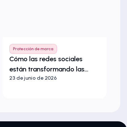
Protección de marca
P
Cómo las redes sociales
S
La
están transformando las
23 de junio de 2026
in
cadenas de suministro de la
4 
pr
moda y el lujo
2