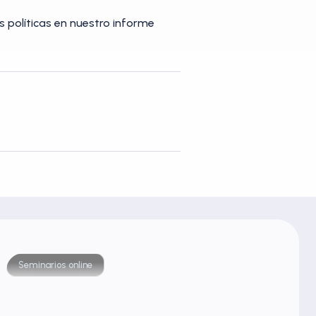
 políticas en nuestro informe
Seminarios online
Semin