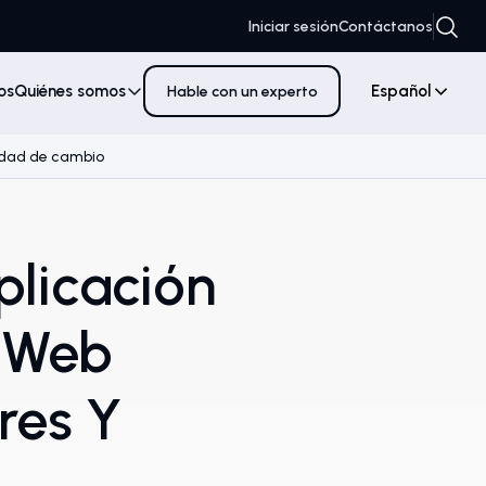
Iniciar sesión
Contáctanos
os
Quiénes somos
Español
Hable con un experto
esidad de cambio
plicación
s Web
res Y