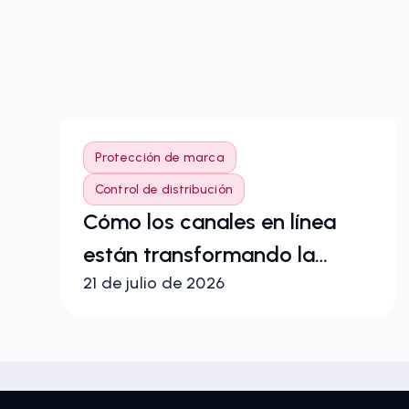
Protección de marca
a
Control de distribución
Cómo los canales en línea
están transformando la
21 de julio de 2026
distribución de productos
sanitarios y la protección de
las marcas en la Unión
Europea