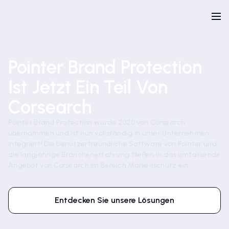
Pointer Brand Protection
Ist Jetzt Ein Teil Von
Corsearch
Pointer Brand Protection wurde 2020 von Corsearch
übernommen und ist nun vollständig in unser Unternehmen
integriert! Die benutzerfreundliche Software von Pointer und
die langjährige Branchenerfahrung fließen in das umfassende
Angebot von Corsearch im Bereich Markenschutz ein.
Entdecken Sie unsere Lösungen