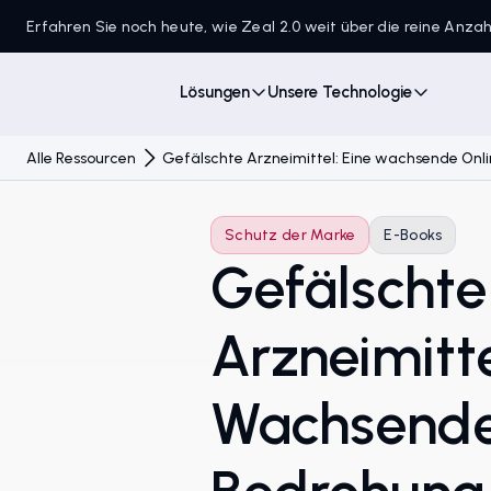
Erfahren Sie noch heute, wie Zeal 2.0 weit über die reine Anz
Lösungen
Unsere Technologie
Alle Ressourcen
Gefälschte Arzneimittel: Eine wachsende Onl
Schutz der Marke
E-Books
Gefälschte
Arzneimitte
Wachsende