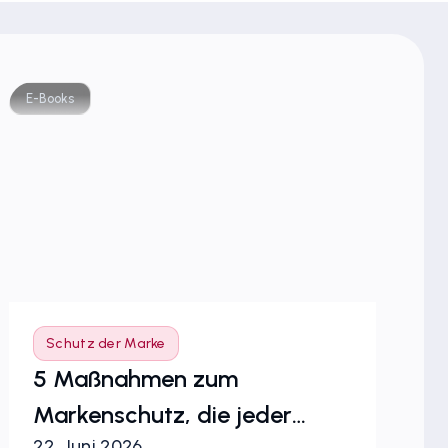
E-Books
E-Bo
Schutz der Marke
S
5 Maßnahmen zum
Ma
Markenschutz, die jeder
Be