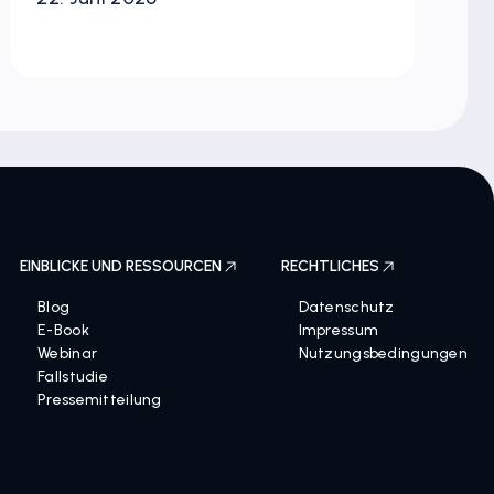
22. Juni 2026
9.
Verantwortliche für
Me
Spielzeug-IP ergreifen sollte
M
EINBLICKE UND RESSOURCEN
RECHTLICHES
Blog
Datenschutz
E-Book
Impressum
Webinar
Nutzungsbedingungen
Fallstudie
Pressemitteilung