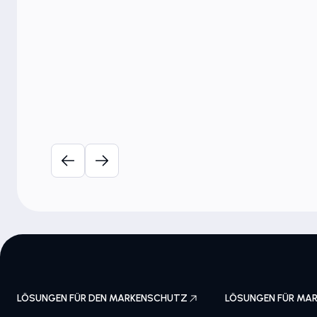
Schutz der Marke
Marken-Risiko-Radar:
Gesundheit & Pharmazeuti
18. Oktober 2023
LÖSUNGEN FÜR DEN MARKENSCHUTZ
LÖSUNGEN FÜR MAR