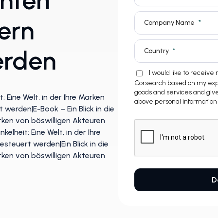
hten
ern
erden