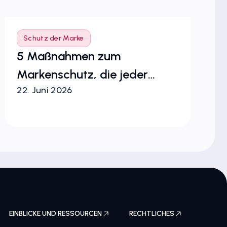
Schutz der Marke
S
5 Maßnahmen zum
Ma
Markenschutz, die jeder
Be
22. Juni 2026
9.
Verantwortliche für
Me
Spielzeug-IP ergreifen sollte
M
EINBLICKE UND RESSOURCEN
RECHTLICHES