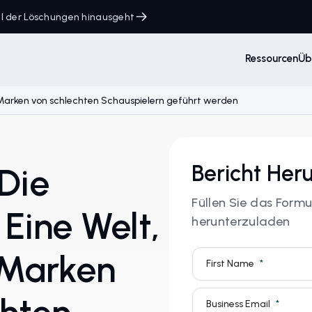
ahl der Löschungen hinausgeht
Ressourcen
Üb
Ihre Marken von schlechten Schauspielern geführt werden
Bericht Her
 Die
Füllen Sie das Form
 Eine Welt,
herunterzuladen
e Marken