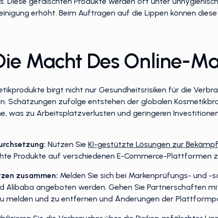
. Diese gefälschten Produkte werden oft unter unhygienisch
nreinigung erhöht. Beim Auftragen auf die Lippen können dies
Die Macht Des Online-M
tikprodukte birgt nicht nur Gesundheitsrisiken für die Verbr
en. Schätzungen zufolge entstehen der globalen Kosmetikbr
öhe, was zu Arbeitsplatzverlusten und geringeren Investitione
rchsetzung:
Nutzen Sie
KI-gestützte Lösungen zur Bekämp
schte Produkte auf verschiedenen E-Commerce-Plattformen z
ätzen zusammen:
Melden Sie sich bei Markenprüfungs- und -
 Alibaba angeboten werden. Gehen Sie Partnerschaften mit
melden und zu entfernen und Änderungen der Plattformpoli