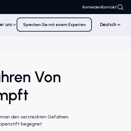
Anmelden
Kontakt
er uns
Deutsch
Sprechen Sie mit einem Experten
ahren Von
mpft