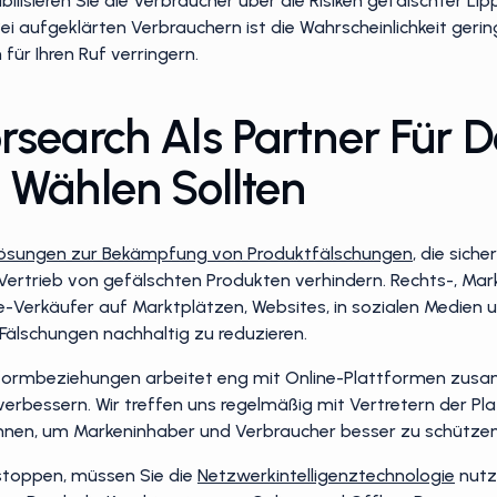
bilisieren Sie die Verbraucher über die Risiken gefälschter Lip
i aufgeklärten Verbrauchern ist die Wahrscheinlichkeit gerin
für Ihren Ruf verringern.
search Als Partner Für 
Wählen Sollten
ösungen zur Bekämpfung von Produktfälschungen
, die siche
 Vertrieb von gefälschten Produkten verhindern. Rechts-, M
-Verkäufer auf Marktplätzen, Websites, in sozialen Medien 
 Fälschungen nachhaltig zu reduzieren.
tformbeziehungen arbeitet eng mit Online-Plattformen zu
verbessern. Wir treffen uns regelmäßig mit Vertretern der P
nen, um Markeninhaber und Verbraucher besser zu schützen
stoppen, müssen Sie die
Netzwerkintelligenztechnologie
nutz