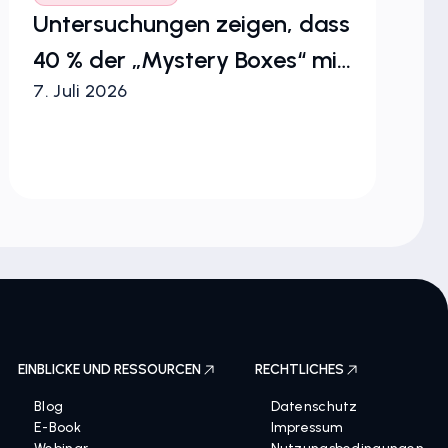
Untersuchungen zeigen, dass
Vi
40 % der „Mystery Boxes“ mit
Co
7. Juli 2026
1. 
Fußballtrikots Fälschungen
Bl
sind
EINBLICKE UND RESSOURCEN
RECHTLICHES
Blog
Datenschutz
E-Book
Impressum