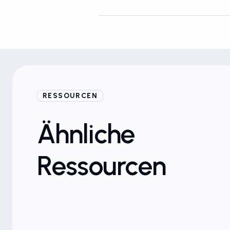
RESSOURCEN
Blogs
Ähnliche
Ressourcen
Schutz der Marke