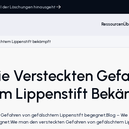
ahl der Löschungen hinausgeht
Ressourcen
Üb
chtem Lippenstift bekämpft
e Versteckten Gef
m Lippenstift Bekä