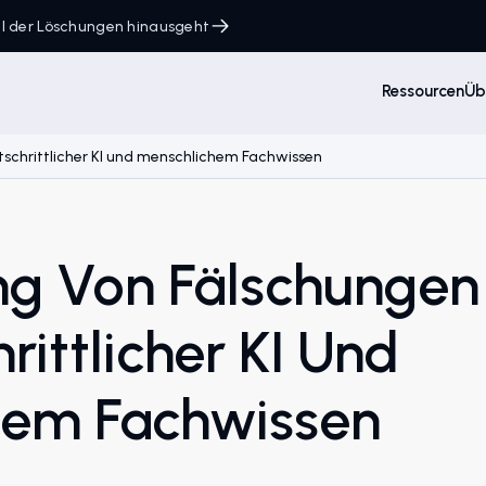
ahl der Löschungen hinausgeht
Ressourcen
Üb
tschrittlicher KI und menschlichem Fachwissen
 Von Fälschungen M
rittlicher KI Und
hem Fachwissen