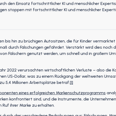
bis hin zu brüchigen Autositzen, die für Kinder vermarktet
ß durch Fälschungen gefährdet. Verstärkt wird dies noch du
 von Fälschern genutzt werden, um schnell und in großem Um
hr 2022 verursachten wirtschaftlichen Verluste – also die K
illionen US-Dollar, was zu einem Rückgang der weltweiten Um
zu 5,4 Millionen Arbeitsplätze betraf.
[1]
mponenten eines erfolgreichen Markenschutzprogramms
analy
ken konfrontiert sind, und die Instrumente, die Unternehme
 Ruf ihrer Marke zu erhalten.
r durch drei verschiedene Bedrohungen aus: Fälschungen, M