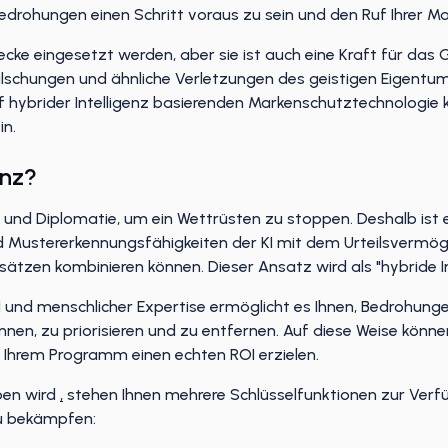
edrohungen einen Schritt voraus zu sein und den Ruf Ihrer M
ecke eingesetzt werden, aber sie ist auch eine Kraft für das
älschungen und ähnliche Verletzungen des geistigen Eigent
f hybrider Intelligenz basierenden Markenschutztechnologi
in.
enz?
 und Diplomatie, um ein Wettrüsten zu stoppen. Deshalb ist 
nd Mustererkennungsfähigkeiten der KI mit dem Urteilsvermö
tzen kombinieren können. Dieser Ansatz wird als "hybride In
 KI und menschlicher Expertise ermöglicht es Ihnen, Bedrohunge
nen, zu priorisieren und zu entfernen. Auf diese Weise könne
 Ihrem Programm einen echten ROI erzielen.
en wird
,
stehen Ihnen mehrere Schlüsselfunktionen zur Verfüg
u bekämpfen: