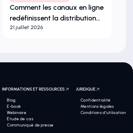
Comment les canaux en ligne
so
redéfinissent la distribution
23
ch
21 juillet 2026
des produits de santé et la
de
protection des marques au
sein de l'Union européenne
INFORMATIONS ET RESSOURCES
JURIDIQUE
Blog
Confidentialité
E-book
Mentions légales
Webinaire
Conditions d'utilisation
Étude de cas
Communiqué de presse