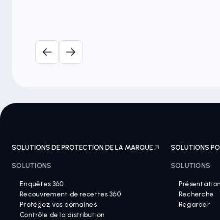
t la
et litiges relatifs à l'annexe A
6 octobre 2025
e la
L'évolution du paysage et la
es
voie du succès en 2025
SOLUTIONS DE PROTECTION DE LA MARQUE
SOLUTIONS PO
SOLUTIONS
SOLUTIONS
Enquêtes 360
Présentatio
Recouvrement de recettes 360
Recherche
Protégez vos domaines
Regarder
Contrôle de la distribution