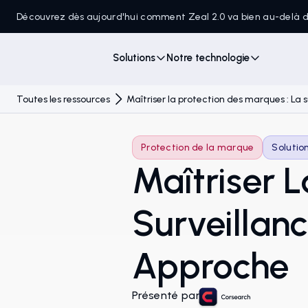
Découvrez dès aujourd'hui comment Zeal 2.0 va bien au-delà
Solutions
Notre technologie
Toutes les ressources
Maîtriser la protection des marques : La
Protection de la marque
Solutio
Maîtriser L
Surveillan
Approche
Présenté par