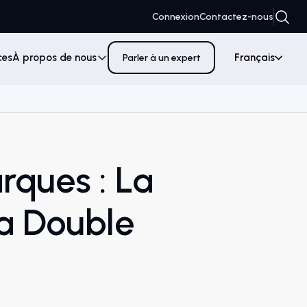
Connexion
Contactez-nous
ces
À propos de nous
Français
Parler à un expert
rques : La
La Double