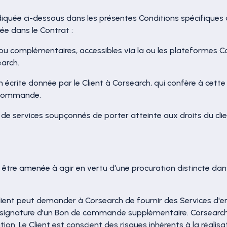
ndiquée ci-dessous dans les présentes Conditions spécifiques 
née dans le Contrat :
u complémentaires, accessibles via la ou les plateformes Cor
arch.
on écrite donnée par le Client à Corsearch, qui confère à cett
e commande.
 de services soupçonnés de porter atteinte aux droits du clien
t être amenée à agir en vertu d'une procuration distincte dan
nt peut demander à Corsearch de fournir des Services d'enq
 signature d'un Bon de commande supplémentaire. Corsearch 
tion. Le Client est conscient des risques inhérents à la réalis