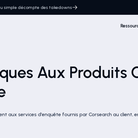
 du simple décompte des takedowns
Ressour
iques Aux Produits 
e
uent aux services d'enquête fournis par Corsearch au client,