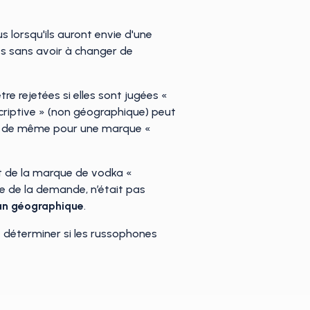
 lorsqu'ils auront envie d'une
hés sans avoir à changer de
 rejetées si elles sont jugées «
criptive » (non géographique) peut
 va de même pour une marque «
nt de la marque de vodka «
ine de la demande, n’était pas
lan géographique
.
e déterminer si les russophones