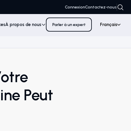
Connexion
Contactez-nous
ces
À propos de nous
Français
Parler à un expert
Votre
ne Peut