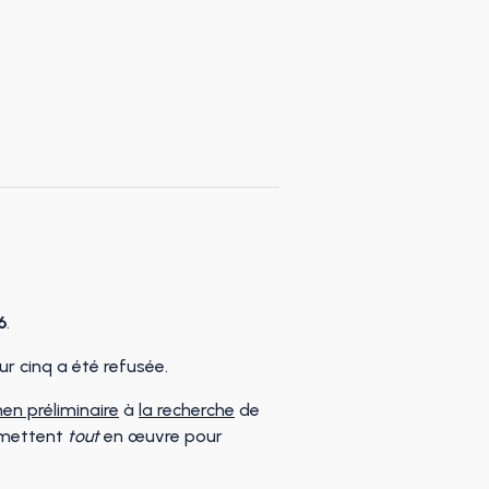
6
.
ur cinq a été refusée.
en préliminaire
à
la recherche
de
s mettent
tout
en œuvre pour