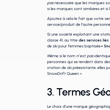
pas
nécessaire que les marques soie
si les marques sont similaires et s
Ajoutez à cela le fait que votre s
service/produit de l'autre personn
Si une société exploitant une stat
classe 41, au titre
des services liés
de ski pour femmes baptisée
« Sn
Même si le nom
n'
est
pas
identiqu
personnes qui se rendent dans des 
station de ski préexistante, elle
SnowDrift Queen ».
3. Termes Gé
Le choix d'une marque géographiq