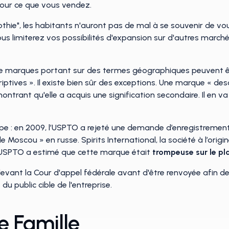
pour ce que vous vendez.
e", les habitants n'auront pas de mal à se souvenir de vous
vous limiterez vos possibilités d'expansion sur d'autres marc
marques portant sur des termes géographiques peuvent être
tives ». Il existe bien sûr des exceptions. Une marque « des
ontrant qu'elle a acquis une signification secondaire. Il en
ncipe : en 2009, l’USPTO a rejeté une demande d’enregistreme
 Moscou » en russe. Spirits International, la société à l’orig
l’USPTO a estimé que cette marque était
trompeuse sur le p
 devant la Cour d'appel fédérale avant d'être renvoyée afin d
u public cible de l'entreprise.
e Famille