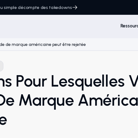
 du simple décompte des takedowns
Ressour
nde de marque américaine peut être rejetée
ns Pour Lesquelles 
e Marque Américai
e