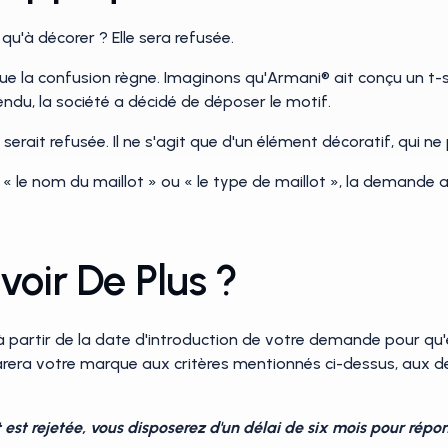
u'à décorer ? Elle sera refusée.
ue la confusion règne. Imaginons qu'Armani® ait conçu un t-shi
endu, la société a décidé de déposer le motif.
rait refusée. Il ne s'agit que d'un élément décoratif, qui ne 
né « le nom du maillot » ou « le type de maillot », la demande
voir De Plus ?
 à partir de la date d'introduction de votre demande pour qu'
arera votre marque aux critères mentionnés ci-dessus, aux 
st rejetée, vous disposerez d'un délai de six mois pour répondr