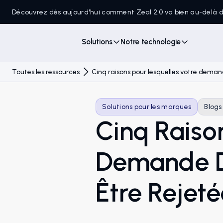
Découvrez dès aujourd'hui comment Zeal 2.0 va bien au-delà
Solutions
Notre technologie
Toutes les ressources
Cinq raisons pour lesquelles votre dema
Solutions pour les marques
Blogs
Cinq Raiso
Demande D
Être Rejeté