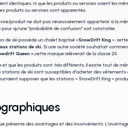
nt identiques, ni que les produits ou services soient les mê
i les produits ou services sont apparentés.
ervice/produit ne doit pas nécessairement appartenir à la mê
e pour qu'une "probabilité de confusion" soit constatée.
ion de ski possède un chalet baptisé «
SnowDrift King
», cette
 aux stations de ski.
Si une autre société souhaitait comme
owdrift Queen »,
cette marque relèverait de la classe 25.
e et que les produits sont
très
différents, il existe tout de m
stations de ski sont susceptibles d'acheter des vêtements de 
s pourraient supposer que les stations « SnowDrift King » pr
ographiques
ue présente des avantages et des inconvénients. L'avantag