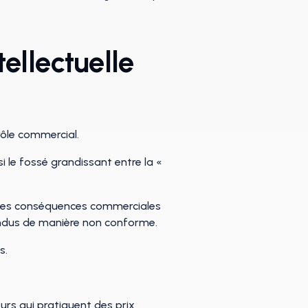
ellectuelle
ntrôle commercial.
i le fossé grandissant entre la «
s, les conséquences commerciales
 vendus de manière non conforme.
s.
urs qui pratiquent des prix