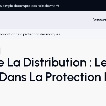
 du simple décompte des takedowns
Ressour
 manquant dans la protection des marques
 La Distribution : L
ans La Protection