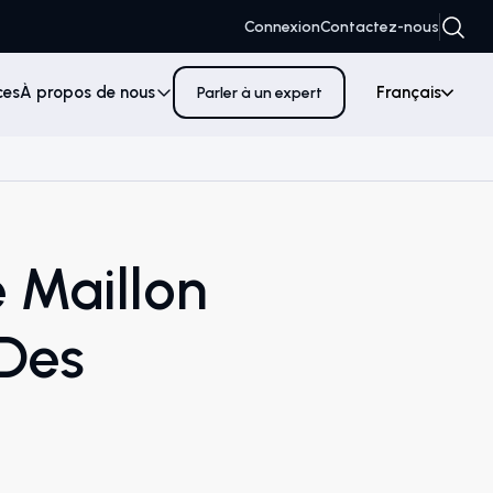
Connexion
Contactez-nous
ces
À propos de nous
Français
Parler à un expert
e Maillon
 Des