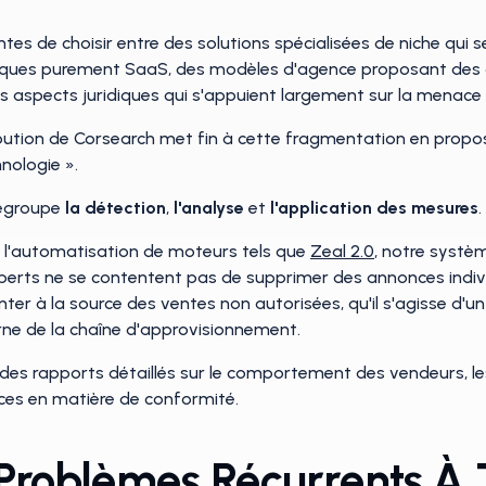
s de choisir entre des solutions spécialisées de niche qui se
iques purement SaaS, des modèles d'agence proposant des o
s aspects juridiques qui s'appuient largement sur la menace d
ribution de Corsearch met fin à cette fragmentation en propo
hnologie ».
regroupe
la détection
,
l'analyse
et
l'application des mesures
.
 de l'automatisation de moteurs tels que
Zeal 2.0
, notre systè
erts ne se contentent pas de supprimer des annonces individu
ter à la source des ventes non autorisées, qu'il s'agisse d'u
erne de la chaîne d'approvisionnement.
des rapports détaillés sur le comportement des vendeurs, les 
ces en matière de conformité.
Problèmes Récurrents À 