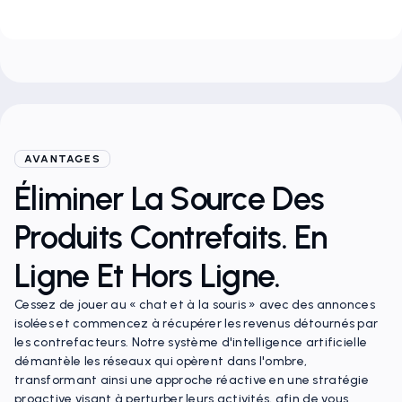
Visualisation Du Paysage
Des Menaces
AVANTAGES
Éliminer La Source Des
Produits Contrefaits. En
Ligne Et Hors Ligne.
Cessez de jouer au « chat et à la souris » avec des annonces
isolées et commencez à récupérer les revenus détournés par
les contrefacteurs. Notre système d'intelligence artificielle
démantèle les réseaux qui opèrent dans l'ombre,
transformant ainsi une approche réactive en une stratégie
proactive visant à perturber leurs activités, afin de vous