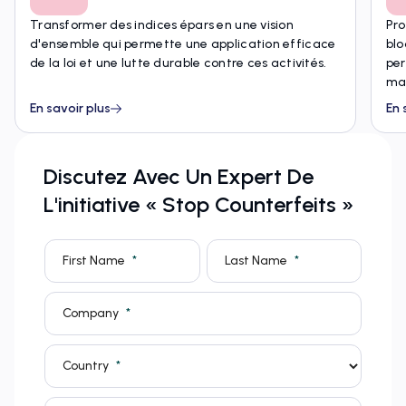
Transformer des indices épars en une vision
Pro
d'ensemble qui permette une application efficace
blo
de la loi et une lutte durable contre ces activités.
per
mar
En savoir plus
En 
Discutez Avec Un Expert De
L'initiative « Stop Counterfeits »