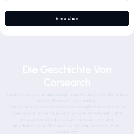
Die Geschichte Von
Corsearch
Corsearch ist davon überzeugt, dass Marken die Kraft haben,
echten Mehrwert zu schaffen.
Ganz gleich, ob sie lebensrettende Medikamente herstellen
oder revolutionäre neue Technologien entwickeln – ihre
Innovationen sind eine Quelle persönlicher und
gesellschaftlicher Fortschritte, die Corsearch mit Stolz
unterstützt.