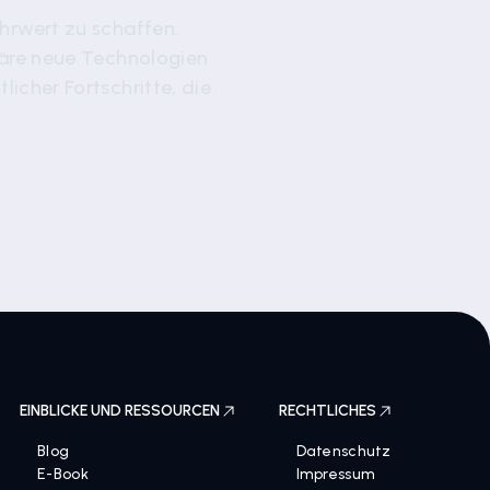
hrwert zu schaffen.
näre neue Technologien
licher Fortschritte, die
EINBLICKE UND RESSOURCEN
RECHTLICHES
Blog
Datenschutz
E-Book
Impressum