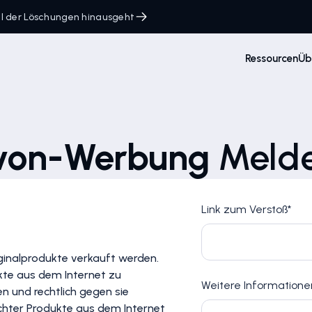
ahl der Löschungen hinausgeht
Ressourcen
Üb
on-Werbung
Meld
Link zum Verstoß*
riginalprodukte verkauft werden.
kte aus dem Internet zu
Weitere Informatione
n und rechtlich gegen sie
chter Produkte aus dem Internet