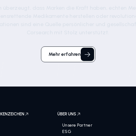
n überzeugt, dass Marken die Kraft haben, echten Me
ebensrettende Medikamente herstellen oder revolutio
ationen sind eine Quelle persönlicher und gesellschaft
Corsearch mit Stolz unterstützt.
Mehr erfahren
KENZEICHEN
ÜBER UNS
Unsere Partner
ESG