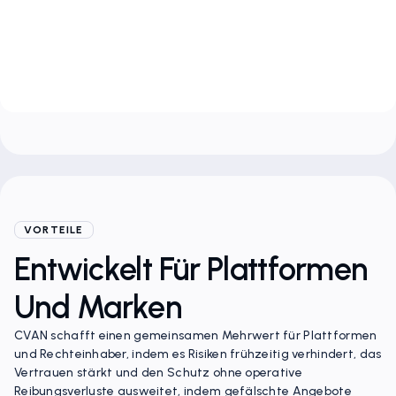
KI-Bilderkennung Vor
Dem Hochladen
VORTEILE
Entwickelt Für Plattformen
Und Marken
CVAN schafft einen gemeinsamen Mehrwert für Plattformen
und Rechteinhaber, indem es Risiken frühzeitig verhindert, das
Vertrauen stärkt und den Schutz ohne operative
Reibungsverluste ausweitet, indem gefälschte Angebote